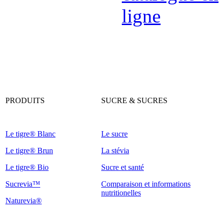
PRODUITS
SUCRE & SUCRES
Le tigre® Blanc
Le sucre
Le tigre® Brun
La stévia
Le tigre® Bio
Sucre et santé
Sucrevia™
Comparaison et informations
nutritionelles
Naturevia®