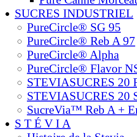
SUCRES INDUSTRIEL
PureCircle® SG 95
PureCircle® Reb A 97
PureCircle® Alpha
PureCircle® Flavor N
STEVIASUCRES 20 
STEVIASUCRES 20 
SucreVia™ Reb A + Er
S T É V I A