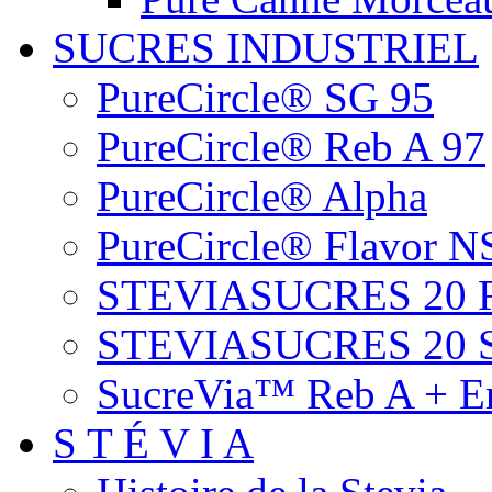
SUCRES INDUSTRIEL
PureCircle® SG 95
PureCircle® Reb A 97
PureCircle® Alpha
PureCircle® Flavor N
STEVIASUCRES 20 
STEVIASUCRES 20 
SucreVia™ Reb A + Er
S T É V I A