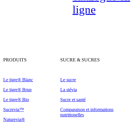
PRODUITS
SUCRE & SUCRES
Le tigre® Blanc
Le sucre
Le tigre® Brun
La stévia
Le tigre® Bio
Sucre et santé
Sucrevia™
Comparaison et informations
nutritionelles
Naturevia®